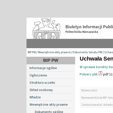
BIP PW
/
Wewnętrzne akty prawne
/
Dokumenty Senatu PW
/
Uchwa
Uchwała Sena
BIP PW
W sprawie korekty bud
Informacje ogólne
Pobierz plik
pdf 11
Ogłoszenia
Struktura uczelni
Skład osobowy
Wytworzył(a):
Władze
Wprowadził(a) do BIP: Ark
Wewnętrzne akty prawne
Zaktualizował(a): Arkadiu
Dokumenty ogólne