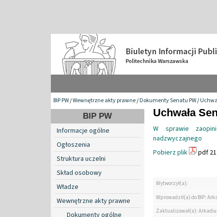
BIP PW
/
Wewnętrzne akty prawne
/
Dokumenty Senatu PW
/
Uchwa
Uchwała Sena
BIP PW
W sprawie zaopin
Informacje ogólne
nadzwyczajnego
Ogłoszenia
Pobierz plik
pdf 21
Struktura uczelni
Skład osobowy
Wytworzył(a):
Władze
Wprowadził(a) do BIP: Ark
Wewnętrzne akty prawne
Zaktualizował(a): Arkadiu
Dokumenty ogólne