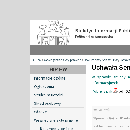
BIP PW
/
Wewnętrzne akty prawne
/
Dokumenty Senatu PW
/
Uchwa
Uchwała Sen
BIP PW
W sprawie zmiany na
Informacje ogólne
Informacyjnych
Ogłoszenia
Pobierz plik
pdf 9,
Struktura uczelni
Skład osobowy
Wytworzył(a):
Władze
Wprowadził(a) do BIP: Ark
Wewnętrzne akty prawne
Zaktualizował(a): Joanna
Dokumenty ogólne