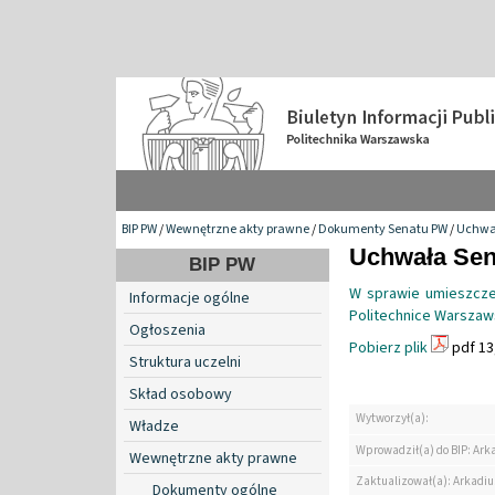
BIP PW
/
Wewnętrzne akty prawne
/
Dokumenty Senatu PW
/
Uchwa
Uchwała Sen
BIP PW
W sprawie umieszczen
Informacje ogólne
Politechnice Warszaw
Ogłoszenia
Pobierz plik
pdf 13
Struktura uczelni
Skład osobowy
Wytworzył(a):
Władze
Wprowadził(a) do BIP: Ark
Wewnętrzne akty prawne
Zaktualizował(a): Arkadiu
Dokumenty ogólne