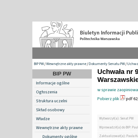
BIP PW
/
Wewnętrzne akty prawne
/
Dokumenty Senatu PW
/
Uchwa
Uchwała nr 9
BIP PW
Warszawskiej
Informacje ogólne
w sprawie zaopiniowa
Ogłoszenia
Pobierz plik
pdf 62
Struktura uczelni
Skład osobowy
Władze
Wytworzył(a): Senat PW
Wewnętrzne akty prawne
Wprowadził(a) do BIP: Pau
Zaktualizował(a): Paula K
Dokumenty ogólne