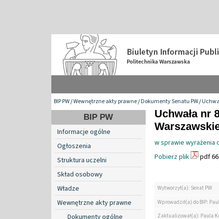
BIP PW
/
Wewnętrzne akty prawne
/
Dokumenty Senatu PW
/
Uchwa
Uchwała nr 8
BIP PW
Warszawskiej
Informacje ogólne
w sprawie wyrażenia o
Ogłoszenia
Pobierz plik
pdf 66
Struktura uczelni
Skład osobowy
Władze
Wytworzył(a): Senat PW
Wewnętrzne akty prawne
Wprowadził(a) do BIP: Pau
Zaktualizował(a): Paula K
Dokumenty ogólne