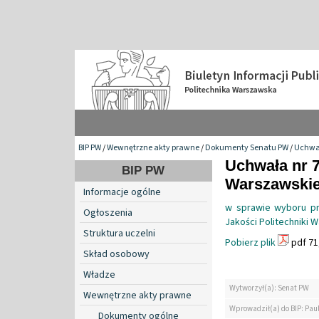
BIP PW
/
Wewnętrzne akty prawne
/
Dokumenty Senatu PW
/
Uchwa
Uchwała nr 7
BIP PW
Warszawskiej
Informacje ogólne
w sprawie wyboru pr
Ogłoszenia
Jakości Politechniki 
Struktura uczelni
Pobierz plik
pdf 71
Skład osobowy
Władze
Wytworzył(a): Senat PW
Wewnętrzne akty prawne
Wprowadził(a) do BIP: Pau
Dokumenty ogólne