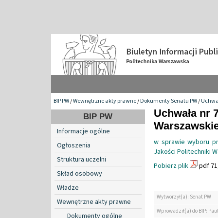
BIP PW
/
Wewnętrzne akty prawne
/
Dokumenty Senatu PW
/
Uchwa
Uchwała nr 7
BIP PW
Warszawskiej
Informacje ogólne
w sprawie wyboru pr
Ogłoszenia
Jakości Politechniki 
Struktura uczelni
Pobierz plik
pdf 71
Skład osobowy
Władze
Wytworzył(a): Senat PW
Wewnętrzne akty prawne
Wprowadził(a) do BIP: Pau
Dokumenty ogólne