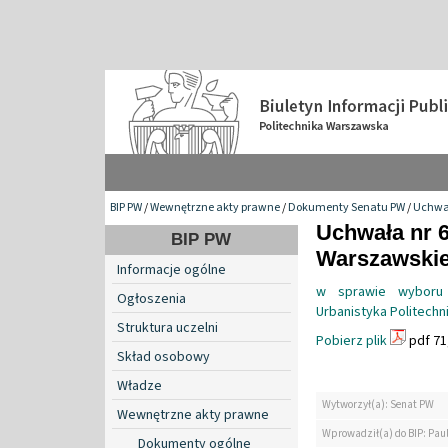
BIP PW
/
Wewnętrzne akty prawne
/
Dokumenty Senatu PW
/
Uchwa
Uchwała nr 6
BIP PW
Warszawskiej
Informacje ogólne
w sprawie wyboru 
Ogłoszenia
Urbanistyka Politechn
Struktura uczelni
Pobierz plik
pdf 71
Skład osobowy
Władze
Wytworzył(a): Senat PW
Wewnętrzne akty prawne
Wprowadził(a) do BIP: Pau
Dokumenty ogólne