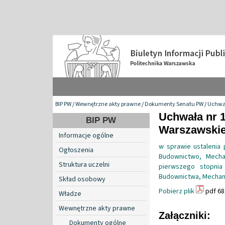
BIP PW
/
Wewnętrzne akty prawne
/
Dokumenty Senatu PW
/
Uchwa
Uchwała nr 1
BIP PW
Warszawskiej
Informacje ogólne
w sprawie ustalenia
Ogłoszenia
Budownictwo, Mecha
Struktura uczelni
pierwszego stopnia
Budownictwa, Mechanik
Skład osobowy
Pobierz plik
pdf 68
Władze
Wewnętrzne akty prawne
Załączniki:
Dokumenty ogólne