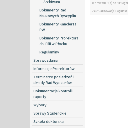
Archiwum
Wprowadził(a) do BIP: Agn
Dokumenty Rad
Zaktualizował(a): Agniesz
Naukowych Dyscyplin
Dokumenty Kanclerza
PW
Dokumenty Prorektora
ds. Filii w Płocku
Regulaminy
Sprawozdania
Informacje Prorektorów
Terminarze posiedzeń i
składy Rad Wydziałów
Dokumentacja kontroli i
raporty
Wybory
Sprawy Studenckie
Szkoła doktorska