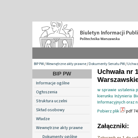
BIP PW
/
Wewnętrzne akty prawne
/
Dokumenty Senatu PW
/
Uchwa
Uchwała nr 1
BIP PW
Warszawskiej
Informacje ogólne
w sprawie ustalenia 
Ogłoszenia
kierunku Inżynieria 
Struktura uczelni
Informacyjnych oraz n
Skład osobowy
Pobierz plik
pdf 74
Władze
Załączniki:
Wewnętrzne akty prawne
Dokumenty ogólne
Załącznik nr 1 do u