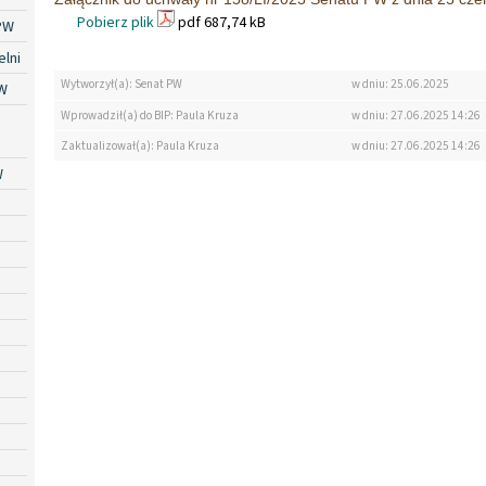
Pobierz plik
pdf 687,74 kB
PW
lni
Wytworzył(a): Senat PW
w dniu: 25.06.2025
W
Wprowadził(a) do BIP: Paula Kruza
w dniu: 27.06.2025 14:26
Zaktualizował(a): Paula Kruza
w dniu: 27.06.2025 14:26
W