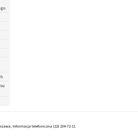
ego
ch
niu
arszawa, Informacja telefoniczna (22) 234-72-11