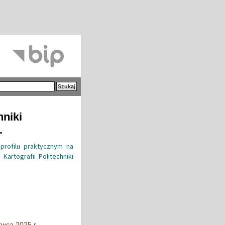
hniki
.
profilu praktycznym na
artografii Politechniki
rwca 2025 r.