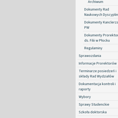
Archiwum
Dokumenty Rad
Naukowych Dyscyplin
Dokumenty Kanclerz
PW
Dokumenty Prorekto
ds. Filii w Płocku
Regulaminy
Sprawozdania
Informacje Prorektorów
Terminarze posiedzeń i
składy Rad Wydziałów
Dokumentacja kontroli i
raporty
Wybory
Sprawy Studenckie
Szkoła doktorska