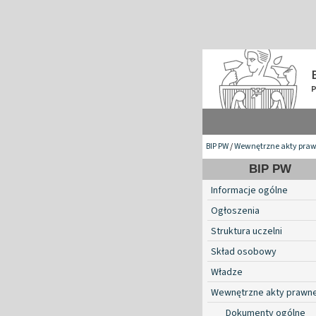
BIP PW
/
Wewnętrzne akty pra
BIP PW
Informacje ogólne
Ogłoszenia
Struktura uczelni
Skład osobowy
Władze
Wewnętrzne akty prawn
Dokumenty ogólne