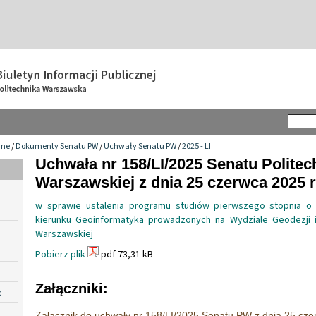
wne
/
Dokumenty Senatu PW
/
Uchwały Senatu PW
/
2025 - LI
Uchwała nr 158/LI/2025 Senatu Politec
Warszawskiej z dnia 25 czerwca 2025 r
w sprawie ustalenia programu studiów pierwszego stopnia o 
kierunku Geoinformatyka prowadzonych na Wydziale Geodezji i K
Warszawskiej
Pobierz plik
pdf 73,31 kB
Załączniki:
e
Załącznik do uchwały nr 158/LI/2025 Senatu PW z dnia 25 cze