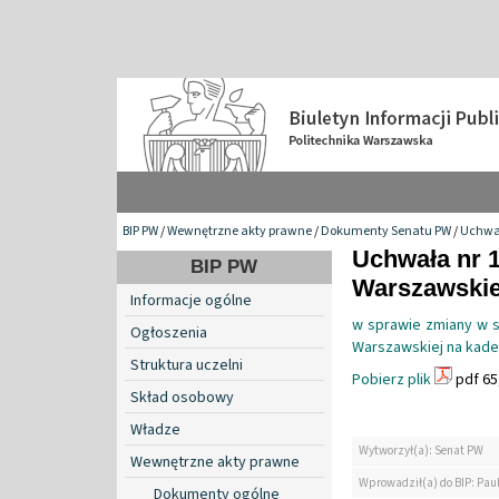
BIP PW
/
Wewnętrzne akty prawne
/
Dokumenty Senatu PW
/
Uchwa
Uchwała nr 1
BIP PW
Warszawskiej
Informacje ogólne
w sprawie zmiany w s
Ogłoszenia
Warszawskiej na kade
Struktura uczelni
Pobierz plik
pdf 65
Skład osobowy
Władze
Wytworzył(a): Senat PW
Wewnętrzne akty prawne
Wprowadził(a) do BIP: Pau
Dokumenty ogólne