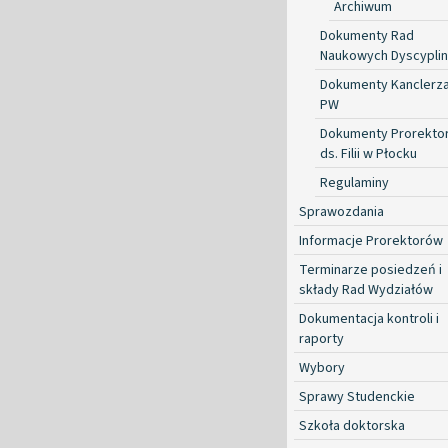
Archiwum
Dokumenty Rad
Naukowych Dyscyplin
Dokumenty Kanclerz
PW
Dokumenty Prorekto
ds. Filii w Płocku
Regulaminy
Sprawozdania
Informacje Prorektorów
Terminarze posiedzeń i
składy Rad Wydziałów
Dokumentacja kontroli i
raporty
Wybory
Sprawy Studenckie
Szkoła doktorska