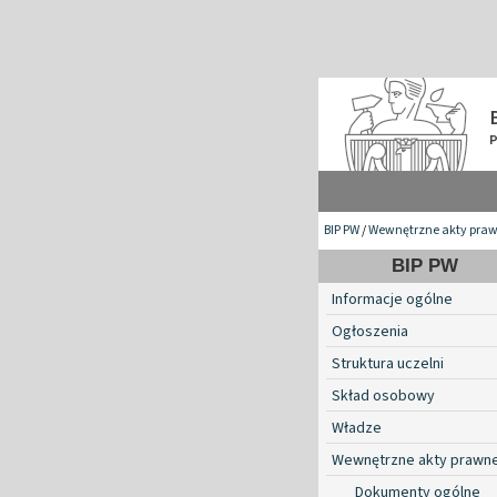
BIP PW
/
Wewnętrzne akty pra
BIP PW
Informacje ogólne
Ogłoszenia
Struktura uczelni
Skład osobowy
Władze
Wewnętrzne akty prawn
Dokumenty ogólne