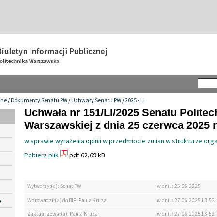
wne
/
Dokumenty Senatu PW
/
Uchwały Senatu PW
/
2025 - LI
Uchwała nr 151/LI/2025 Senatu Politec
Warszawskiej z dnia 25 czerwca 2025 r
w sprawie wyrażenia opinii w przedmiocie zmian w strukturze org
Pobierz plik
pdf 62,69 kB
Wytworzył(a): Senat PW
w dniu: 25.06.2025
e
Wprowadził(a) do BIP: Paula Kruza
w dniu: 27.06.2025 13:52
Zaktualizował(a): Paula Kruza
w dniu: 27.06.2025 13:52