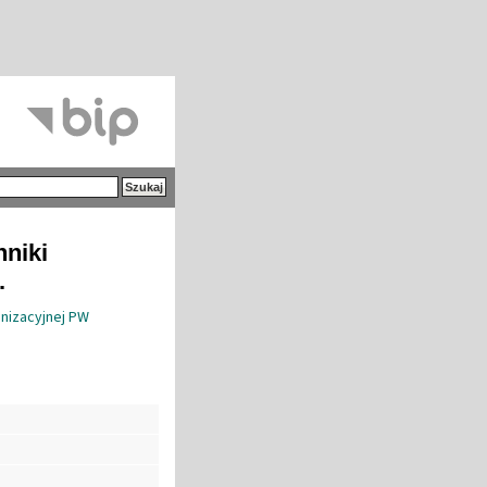
hniki
.
anizacyjnej PW