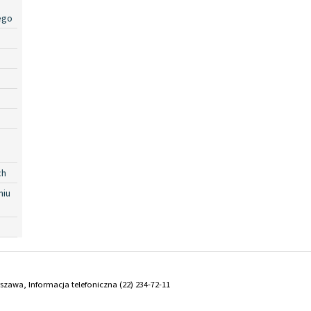
ego
ch
niu
arszawa, Informacja telefoniczna (22) 234-72-11