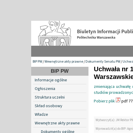
BIP PW
/
Wewnętrzne akty prawne
/
Dokumenty Senatu PW
/
Uchwa
Uchwała nr 1
BIP PW
Warszawskiej
Informacje ogólne
zmieniająca uchwałę
Ogłoszenia
studiów prowadzonych
Struktura uczelni
Pobierz plik
pdf 77
Skład osobowy
Władze
Wytworzył(a): JM Rektor P
Wewnętrzne akty prawne
Wprowadził(a) do BIP: Agn
Dokumenty ogólne