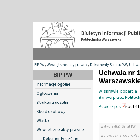
BIP PW
/
Wewnętrzne akty prawne
/
Dokumenty Senatu PW
/
Uchwa
Uchwała nr 1
BIP PW
Warszawskiej
Informacje ogólne
w sprawie poparcia i
Ogłoszenia
Banowi przez Politec
Struktura uczelni
Pobierz plik
pdf 61
Skład osobowy
Władze
Wytworzył(a): Senat PW
Wewnętrzne akty prawne
Wprowadził(a) do BIP: Pau
Dokumenty ogólne