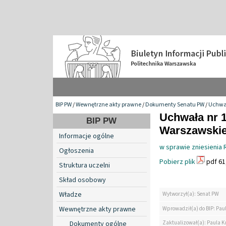
BIP PW
/
Wewnętrzne akty prawne
/
Dokumenty Senatu PW
/
Uchwa
Uchwała nr 1
BIP PW
Warszawskiej
Informacje ogólne
w sprawie zniesienia 
Ogłoszenia
Pobierz plik
pdf 61
Struktura uczelni
Skład osobowy
Władze
Wytworzył(a): Senat PW
Wewnętrzne akty prawne
Wprowadził(a) do BIP: Pau
Zaktualizował(a): Paula K
Dokumenty ogólne