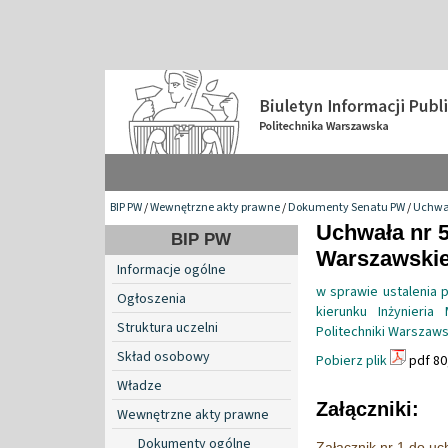
BIP PW
/
Wewnętrzne akty prawne
/
Dokumenty Senatu PW
/
Uchwa
Uchwała nr 5
BIP PW
Warszawskiej
Informacje ogólne
w sprawie ustalenia 
Ogłoszenia
kierunku Inżynieria
Struktura uczelni
Politechniki Warszaws
Skład osobowy
Pobierz plik
pdf 80
Władze
Załączniki:
Wewnętrzne akty prawne
Dokumenty ogólne
Załącznik nr 1 do uc