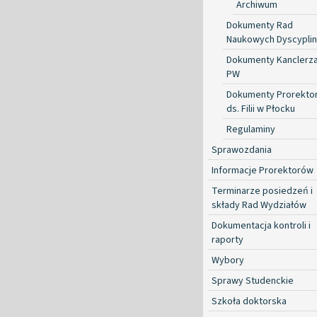
Archiwum
Dokumenty Rad
Naukowych Dyscyplin
Dokumenty Kanclerz
PW
Dokumenty Prorekto
ds. Filii w Płocku
Regulaminy
Sprawozdania
Informacje Prorektorów
Terminarze posiedzeń i
składy Rad Wydziałów
Dokumentacja kontroli i
raporty
Wybory
Sprawy Studenckie
Szkoła doktorska