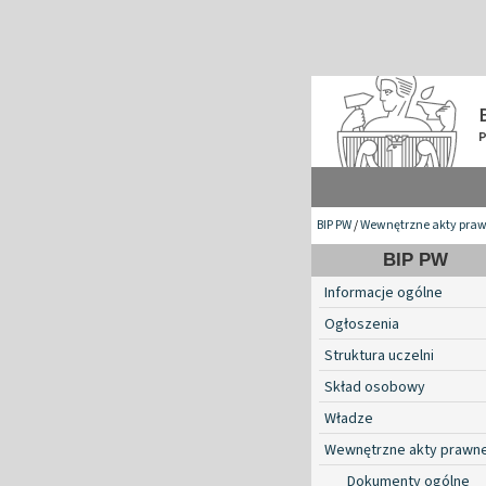
BIP PW
/
Wewnętrzne akty pra
BIP PW
Informacje ogólne
Ogłoszenia
Struktura uczelni
Skład osobowy
Władze
Wewnętrzne akty prawn
Dokumenty ogólne