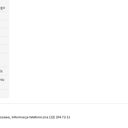
ego
ch
niu
arszawa, Informacja telefoniczna (22) 234-72-11