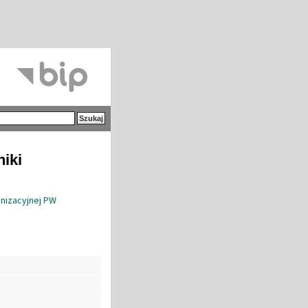
niki
anizacyjnej PW