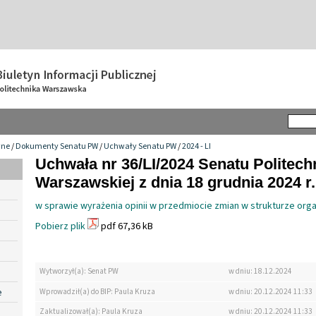
wne
/
Dokumenty Senatu PW
/
Uchwały Senatu PW
/
2024 - LI
Uchwała nr 36/LI/2024 Senatu Politech
Warszawskiej z dnia 18 grudnia 2024 r.
w sprawie wyrażenia opinii w przedmiocie zmian w strukturze org
Pobierz plik
pdf 67,36 kB
Wytworzył(a): Senat PW
w dniu: 18.12.2024
e
Wprowadził(a) do BIP: Paula Kruza
w dniu: 20.12.2024 11:33
Zaktualizował(a): Paula Kruza
w dniu: 20.12.2024 11:33