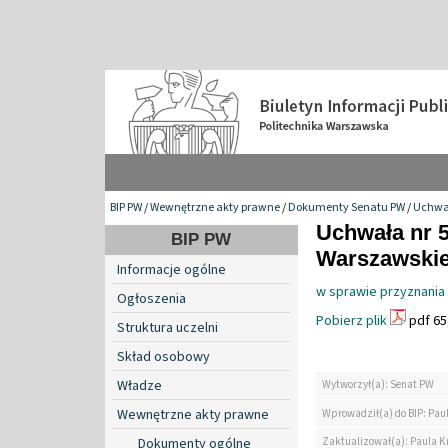
BIP PW
/
Wewnętrzne akty prawne
/
Dokumenty Senatu PW
/
Uchwa
Uchwała nr 5
BIP PW
Warszawskiej
Informacje ogólne
w sprawie przyznania
Ogłoszenia
Pobierz plik
pdf 65
Struktura uczelni
Skład osobowy
Władze
Wytworzył(a): Senat PW
Wewnętrzne akty prawne
Wprowadził(a) do BIP: Pau
Zaktualizował(a): Paula K
Dokumenty ogólne