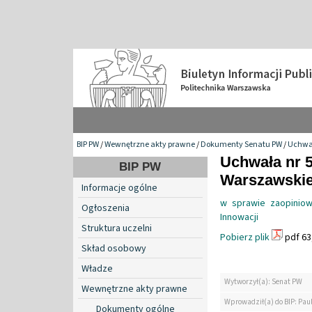
BIP PW
/
Wewnętrzne akty prawne
/
Dokumenty Senatu PW
/
Uchwa
Uchwała nr 5
BIP PW
Warszawskiej
Informacje ogólne
w sprawie zaopiniow
Ogłoszenia
Innowacji
Struktura uczelni
Pobierz plik
pdf 63
Skład osobowy
Władze
Wytworzył(a): Senat PW
Wewnętrzne akty prawne
Wprowadził(a) do BIP: Pau
Dokumenty ogólne