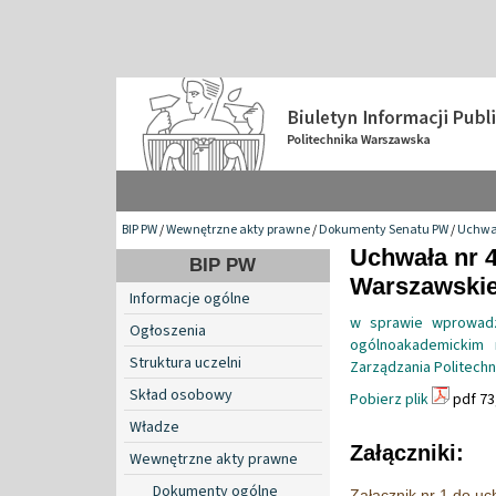
BIP PW
/
Wewnętrzne akty prawne
/
Dokumenty Senatu PW
/
Uchwa
Uchwała nr 4
BIP PW
Warszawskiej
Informacje ogólne
w sprawie wprowadz
Ogłoszenia
ogólnoakademickim 
Struktura uczelni
Zarządzania Politechn
Skład osobowy
Pobierz plik
pdf 73
Władze
Załączniki:
Wewnętrzne akty prawne
Dokumenty ogólne
Załącznik nr 1 do u