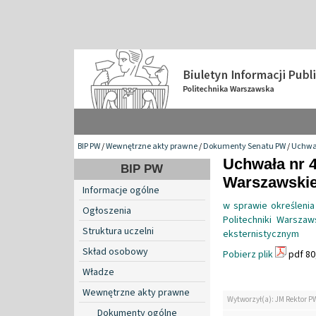
BIP PW
/
Wewnętrzne akty prawne
/
Dokumenty Senatu PW
/
Uchwa
Uchwała nr 4
BIP PW
Warszawskiej
Informacje ogólne
w sprawie określenia
Ogłoszenia
Politechniki Warsza
Struktura uczelni
eksternistycznym
Skład osobowy
Pobierz plik
pdf 80
Władze
Wewnętrzne akty prawne
Wytworzył(a): JM Rektor P
Dokumenty ogólne