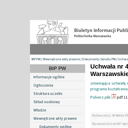
BIP PW
/
Wewnętrzne akty prawne
/
Dokumenty Senatu PW
/
Uchwa
Uchwała nr 4
BIP PW
Warszawskiej
Informacje ogólne
zmieniająca uchwałę 
Ogłoszenia
programu kształcenia 
Struktura uczelni
Pobierz plik
pdf 11
Skład osobowy
Władze
Wytworzył(a): JM Rektor P
Wewnętrzne akty prawne
Wprowadził(a) do BIP: Agn
Dokumenty ogólne