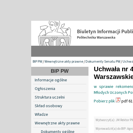
BIP PW
/
Wewnętrzne akty prawne
/
Dokumenty Senatu PW
/
Uchwa
Uchwała nr 4
BIP PW
Warszawskiej
Informacje ogólne
w sprawie rekomenda
Ogłoszenia
Młodych Uczonych Pol
Struktura uczelni
Pobierz plik
pdf 61
Skład osobowy
Władze
Wytworzył(a): JM Rektor P
Wewnętrzne akty prawne
Wprowadził(a) do BIP: Agn
Dokumenty ogólne