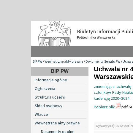
BIP PW
/
Wewnętrzne akty prawne
/
Dokumenty Senatu PW
/
Uchwa
Uchwała nr 4
BIP PW
Warszawskiej
Informacje ogólne
zmieniająca uchwałę
Ogłoszenia
członków Rady Naukow
Struktura uczelni
kadencję 2020–2024
Skład osobowy
Pobierz plik
pdf 61
Władze
Wewnętrzne akty prawne
Wytworzył(a): JM Rektor P
Dokumenty ogólne