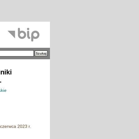
niki
.
skie
 czerwca 2023 r.