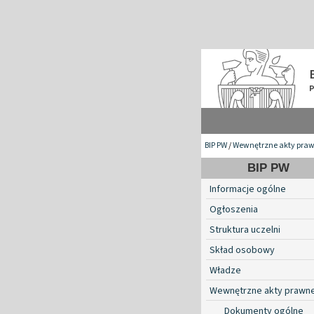
BIP PW
/
Wewnętrzne akty pra
BIP PW
Informacje ogólne
Ogłoszenia
Struktura uczelni
Skład osobowy
Władze
Wewnętrzne akty prawn
Dokumenty ogólne