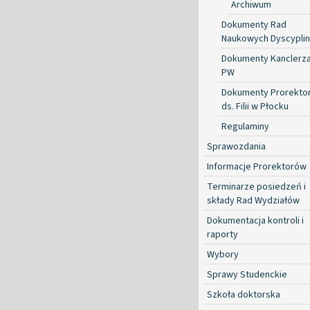
Archiwum
Dokumenty Rad
Naukowych Dyscyplin
Dokumenty Kanclerz
PW
Dokumenty Prorekto
ds. Filii w Płocku
Regulaminy
Sprawozdania
Informacje Prorektorów
Terminarze posiedzeń i
składy Rad Wydziałów
Dokumentacja kontroli i
raporty
Wybory
Sprawy Studenckie
Szkoła doktorska