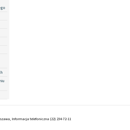
ego
ch
niu
arszawa, Informacja telefoniczna (22) 234-72-11