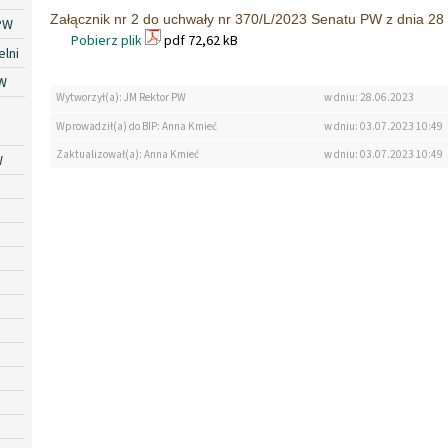
Załącznik nr 2 do uchwały nr 370/L/2023 Senatu PW z dnia 28
PW
Pobierz plik
pdf 72,62 kB
lni
W
Wytworzył(a): JM Rektor PW
w dniu: 28.06.2023
Wprowadził(a) do BIP: Anna Kmieć
w dniu: 03.07.2023 10:49
Zaktualizował(a): Anna Kmieć
w dniu: 03.07.2023 10:49
W