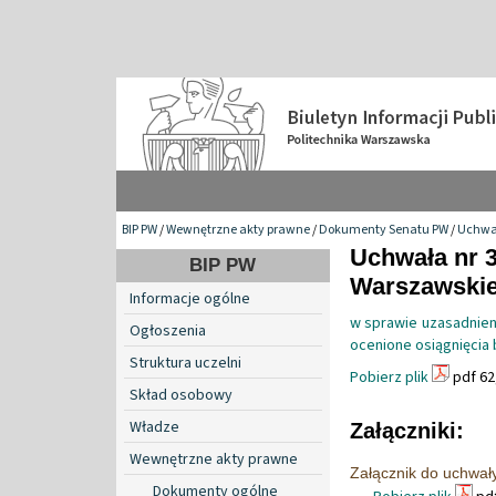
BIP PW
/
Wewnętrzne akty prawne
/
Dokumenty Senatu PW
/
Uchwa
Uchwała nr 3
BIP PW
Warszawskiej
Informacje ogólne
w sprawie uzasadnien
Ogłoszenia
ocenione osiągnięcia
Struktura uczelni
Pobierz plik
pdf 62
Skład osobowy
Władze
Załączniki:
Wewnętrzne akty prawne
Załącznik do uchwały
Dokumenty ogólne