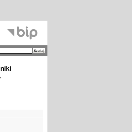
niki
.