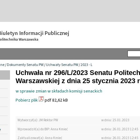
wne
/
Dokumenty Senatu PW
/
Uchwały Senatu PW
/
2023 - L
Uchwała nr 296/L/2023 Senatu Politech
Warszawskiej z dnia 25 stycznia 2023 r
w sprawie zmian w składach komisji senackich
Pobierz plik
pdf 82,62 kB
Wytworzył(a): JM Rektor PW
w dniu: 25.01.2023
e
Wprowadził(a) do BIP: Anna Kmieć
w dniu: 26.01.2023 12:45
Zaktualizował(a): Anna Kmieć
w dniu: 26.01.2023 12:45