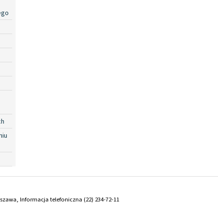
ego
ch
niu
arszawa, Informacja telefoniczna (22) 234-72-11