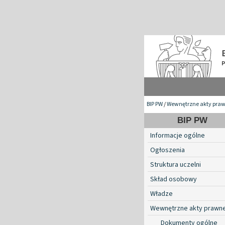
BIP PW
/
Wewnętrzne akty pra
BIP PW
Informacje ogólne
Ogłoszenia
Struktura uczelni
Skład osobowy
Władze
Wewnętrzne akty prawn
Dokumenty ogólne