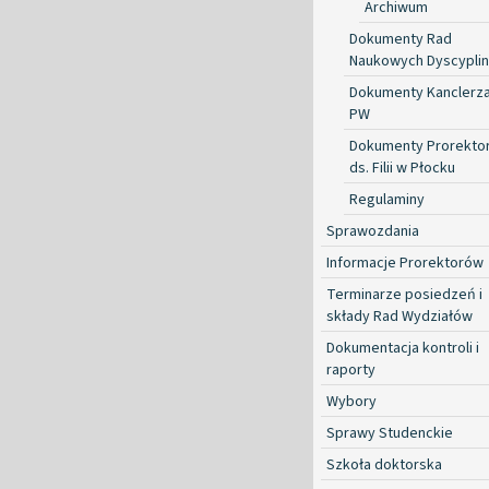
Archiwum
Dokumenty Rad
Naukowych Dyscyplin
Dokumenty Kanclerz
PW
Dokumenty Prorekto
ds. Filii w Płocku
Regulaminy
Sprawozdania
Informacje Prorektorów
Terminarze posiedzeń i
składy Rad Wydziałów
Dokumentacja kontroli i
raporty
Wybory
Sprawy Studenckie
Szkoła doktorska