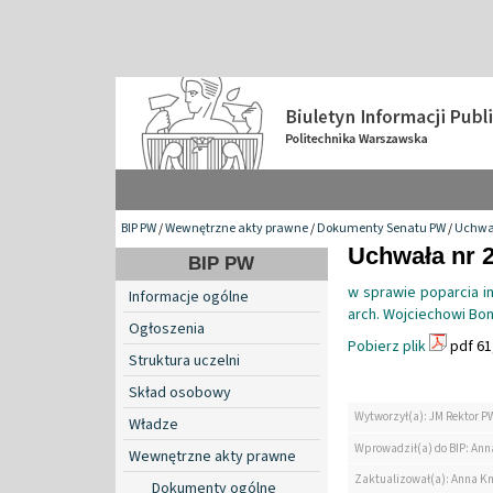
BIP PW
/
Wewnętrzne akty prawne
/
Dokumenty Senatu PW
/
Uchwa
Uchwała nr 2
BIP PW
w sprawie poparcia ini
Informacje ogólne
arch. Wojciechowi Bo
Ogłoszenia
Pobierz plik
pdf 61
Struktura uczelni
Skład osobowy
Wytworzył(a): JM Rektor P
Władze
Wprowadził(a) do BIP: Ann
Wewnętrzne akty prawne
Zaktualizował(a): Anna K
Dokumenty ogólne