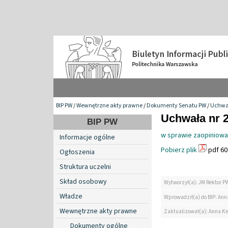
BIP PW
/
Wewnętrzne akty prawne
/
Dokumenty Senatu PW
/
Uchwa
Uchwała nr 2
BIP PW
w sprawie zaopiniowa
Informacje ogólne
Pobierz plik
pdf 60
Ogłoszenia
Struktura uczelni
Skład osobowy
Wytworzył(a): JM Rektor P
Władze
Wprowadził(a) do BIP: Ann
Wewnętrzne akty prawne
Zaktualizował(a): Anna K
Dokumenty ogólne