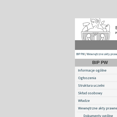
BIP PW
/
Wewnętrzne akty pra
BIP PW
Informacje ogólne
Ogłoszenia
Struktura uczelni
Skład osobowy
Władze
Wewnętrzne akty prawn
Dokumenty ogólne