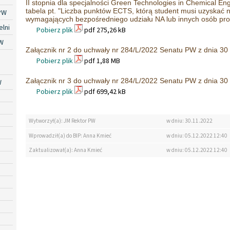
II stopnia dla specjalności Green Technologies in Chemical Engi
tabela pt. "Liczba punktów ECTS, którą student musi uzyskać 
PW
wymagających bezpośredniego udziału NA lub innych osób pro
lni
Pobierz plik
pdf 275,26 kB
W
Załącznik nr 2 do uchwały nr 284/L/2022 Senatu PW z dnia 30 
Pobierz plik
pdf 1,88 MB
Załącznik nr 3 do uchwały nr 284/L/2022 Senatu PW z dnia 30 
W
Pobierz plik
pdf 699,42 kB
Wytworzył(a): JM Rektor PW
w dniu: 30.11.2022
Wprowadził(a) do BIP: Anna Kmieć
w dniu: 05.12.2022 12:40
Zaktualizował(a): Anna Kmieć
w dniu: 05.12.2022 12:40