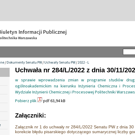
wne
/
Dokumenty Senatu PW
/
Uchwały Senatu PW
/
2022 - L
Uchwała nr 284/L/2022 z dnia 30/11/20
w sprawie wprowadzenia zmian w programie studiów drugi
ogólnoakademickim na kierunku Inżynieria Chemiczna i Proc
Wydziale Inżynierii Chemicznej i Procesowej Politechniki Warszaws
Pobierz plik
pdf 63,94 kB
Załączniki:
e
Załącznik nr 1 do uchwały nr 284/L/2022 Senatu PW z dnia 30 l
korekcie błędu pisarskiego dotyczącego sumarycznej liczby god