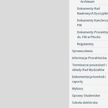
Archiwum
Dokumenty Rad
Naukowych Dyscyplin
Dokumenty Kanclerz
PW
Dokumenty Prorekto
ds. Filii w Płocku
Regulaminy
Sprawozdania
Informacje Prorektorów
Terminarze posiedzeń i
składy Rad Wydziałów
Dokumentacja kontroli i
raporty
Wybory
Sprawy Studenckie
Szkoła doktorska