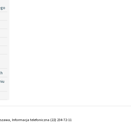
ego
ch
niu
arszawa, Informacja telefoniczna (22) 234-72-11