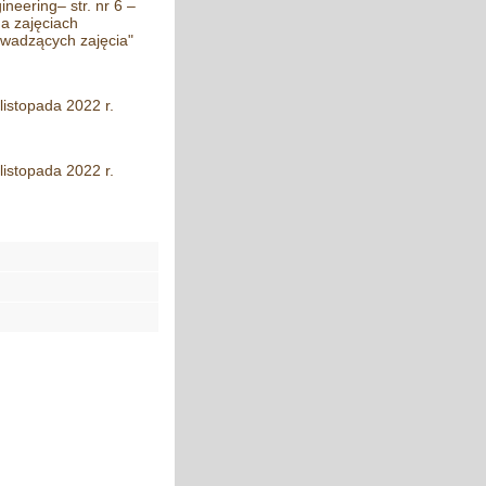
neering– str. nr 6 –
na zajęciach
wadzących zajęcia"
listopada 2022 r.
listopada 2022 r.