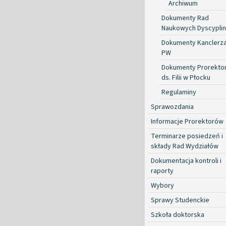
Archiwum
Dokumenty Rad
Naukowych Dyscyplin
Dokumenty Kanclerz
PW
Dokumenty Prorekto
ds. Filii w Płocku
Regulaminy
Sprawozdania
Informacje Prorektorów
Terminarze posiedzeń i
składy Rad Wydziałów
Dokumentacja kontroli i
raporty
Wybory
Sprawy Studenckie
Szkoła doktorska