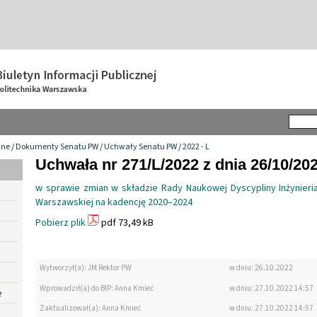
wne
/
Dokumenty Senatu PW
/
Uchwały Senatu PW
/
2022 - L
Uchwała nr 271/L/2022 z dnia 26/10/20
w sprawie zmian w składzie Rady Naukowej Dyscypliny Inżynieria
Warszawskiej na kadencję 2020–2024
Pobierz plik
pdf 73,49 kB
Wytworzył(a): JM Rektor PW
w dniu: 26.10.2022
Wprowadził(a) do BIP: Anna Kmieć
w dniu: 27.10.2022 14:57
e
Zaktualizował(a): Anna Kmieć
w dniu: 27.10.2022 14:57