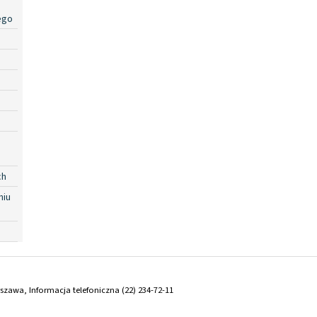
ego
ch
niu
arszawa, Informacja telefoniczna (22) 234-72-11