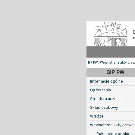
BIP PW
/
Wewnętrzne akty pra
BIP PW
Informacje ogólne
Ogłoszenia
Struktura uczelni
Skład osobowy
Władze
Wewnętrzne akty prawn
Dokumenty ogólne