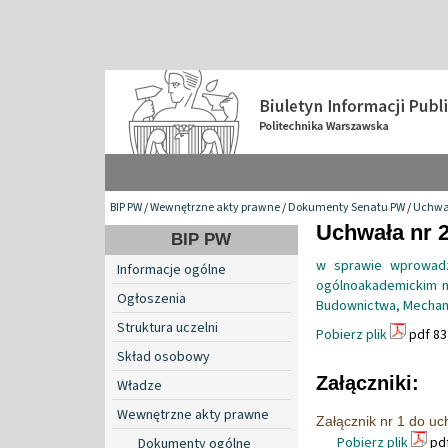
BIP PW
/
Wewnętrzne akty prawne
/
Dokumenty Senatu PW
/
Uchwa
Uchwała nr 2
BIP PW
w sprawie wprowadz
Informacje ogólne
ogólnoakademickim n
Ogłoszenia
Budownictwa, Mechanik
Struktura uczelni
Pobierz plik
pdf 83
Skład osobowy
Załączniki:
Władze
Wewnętrzne akty prawne
Załącznik nr 1 do u
Pobierz plik
pdf
Dokumenty ogólne