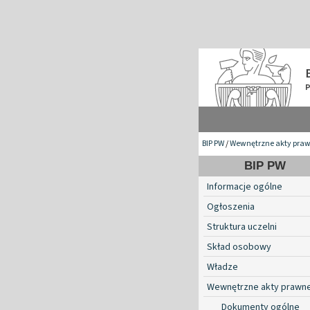
BIP PW
/
Wewnętrzne akty pra
BIP PW
Informacje ogólne
Ogłoszenia
Struktura uczelni
Skład osobowy
Władze
Wewnętrzne akty prawn
Dokumenty ogólne