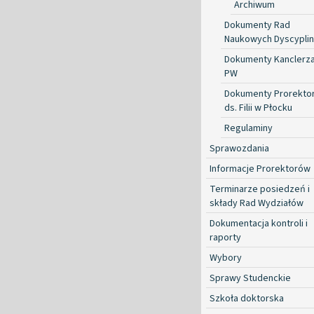
Archiwum
Dokumenty Rad
Naukowych Dyscyplin
Dokumenty Kanclerz
PW
Dokumenty Prorekto
ds. Filii w Płocku
Regulaminy
Sprawozdania
Informacje Prorektorów
Terminarze posiedzeń i
składy Rad Wydziałów
Dokumentacja kontroli i
raporty
Wybory
Sprawy Studenckie
Szkoła doktorska