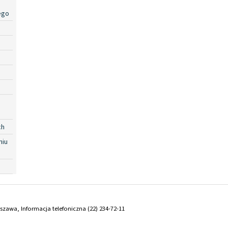
ego
ch
niu
arszawa, Informacja telefoniczna (22) 234-72-11