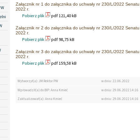
Załącznik nr 1 do załącznika do uchwały nr 230/L/2022 Senat
PW
2022 r.
Pobierz plik
pdf 121,40 kB
lni
W
Załącznik nr 2 do załącznika do uchwały nr 230/L/2022 Senat
2022 r.
Pobierz plik
pdf 98,75 kB
W
Załącznik nr 3 do załącznika do uchwały nr 230/L/2022 Senat
2022 r.
Pobierz plik
pdf 159,58 kB
Wytworzył(a): JM Rektor PW
w dniu: 22.06.2022
Wprowadził(a) do BIP: Anna Kmieć
w dniu: 29.06.2022 14:16
Zaktualizował(a): Anna Kmieć
w dniu: 29.06.2022 14:16