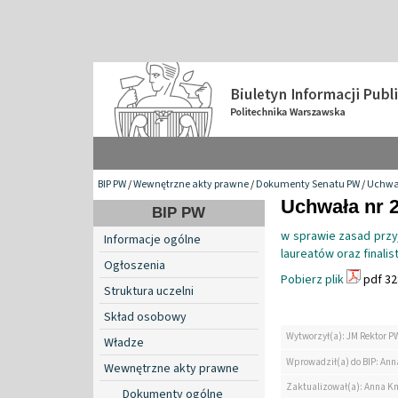
BIP PW
/
Wewnętrzne akty prawne
/
Dokumenty Senatu PW
/
Uchwa
Uchwała nr 2
BIP PW
w sprawie zasad przy
Informacje ogólne
laureatów oraz finali
Ogłoszenia
Pobierz plik
pdf 32
Struktura uczelni
Skład osobowy
Wytworzył(a): JM Rektor P
Władze
Wprowadził(a) do BIP: Ann
Wewnętrzne akty prawne
Zaktualizował(a): Anna K
Dokumenty ogólne