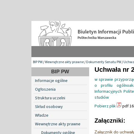
BIP PW
/
Wewnętrzne akty prawne
/
Dokumenty Senatu PW
/
Uchwa
Uchwała nr 2
BIP PW
w sprawie przyporzą
Informacje ogólne
o profilu ogólnoa
Ogłoszenia
Informacyjnych Polit
studiów
Struktura uczelni
Pobierz plik
pdf 16
Skład osobowy
Władze
Załączniki:
Wewnętrzne akty prawne
Załącznik do uchwał
Dokumenty ogólne