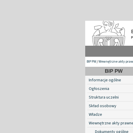
BIP PW
/
Wewnętrzne akty pra
BIP PW
Informacje ogólne
Ogłoszenia
Struktura uczelni
Skład osobowy
Władze
Wewnętrzne akty prawn
Dokumenty ogólne