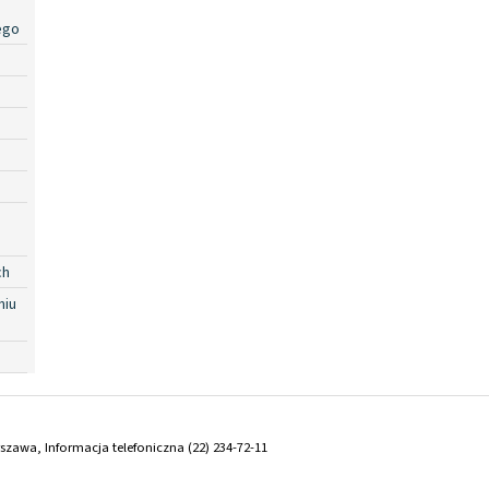
ego
ch
niu
arszawa, Informacja telefoniczna (22) 234-72-11