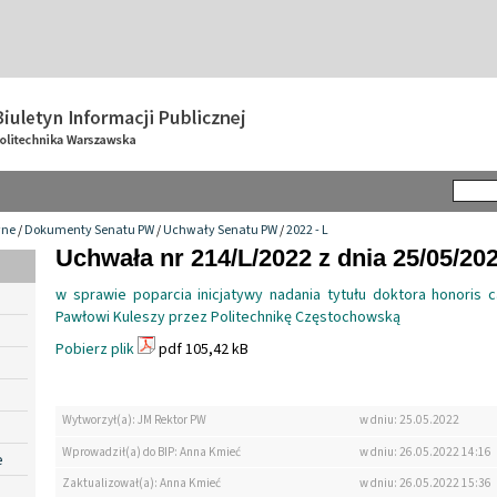
wne
/
Dokumenty Senatu PW
/
Uchwały Senatu PW
/
2022 - L
Uchwała nr 214/L/2022 z dnia 25/05/20
w sprawie poparcia inicjatywy nadania tytułu doktora honoris c
Pawłowi Kuleszy przez Politechnikę Częstochowską
Pobierz plik
pdf 105,42 kB
Wytworzył(a): JM Rektor PW
w dniu: 25.05.2022
Wprowadził(a) do BIP: Anna Kmieć
w dniu: 26.05.2022 14:16
e
Zaktualizował(a): Anna Kmieć
w dniu: 26.05.2022 15:36