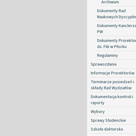
Archiwum
Dokumenty Rad
Naukowych Dyscyplin
Dokumenty Kanclerz
PW
Dokumenty Prorekto
ds. Filii w Płocku
Regulaminy
Sprawozdania
Informacje Prorektorów
Terminarze posiedzeń i
składy Rad Wydziałów
Dokumentacja kontroli i
raporty
Wybory
Sprawy Studenckie
Szkoła doktorska