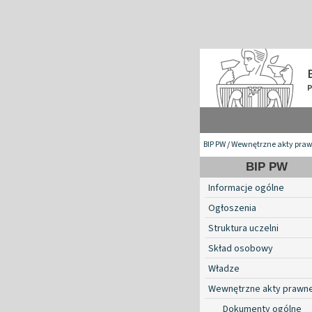
BIP PW
/
Wewnętrzne akty pra
BIP PW
Informacje ogólne
Ogłoszenia
Struktura uczelni
Skład osobowy
Władze
Wewnętrzne akty prawn
Dokumenty ogólne