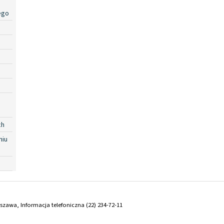
ego
ch
niu
arszawa, Informacja telefoniczna (22) 234-72-11