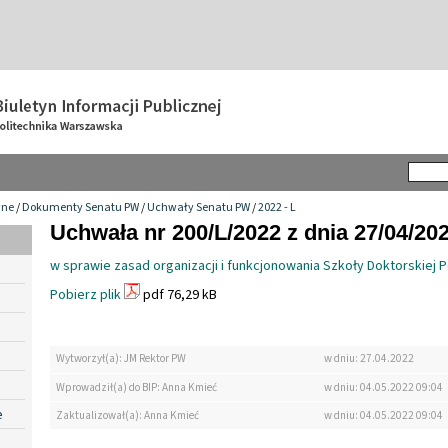
wne
/
Dokumenty Senatu PW
/
Uchwały Senatu PW
/
2022 - L
Uchwała nr 200/L/2022 z dnia 27/04/20
w sprawie zasad organizacji i funkcjonowania Szkoły Doktorskiej P
Pobierz plik
pdf 76,29 kB
Wytworzył(a): JM Rektor PW
w dniu: 27.04.2022
Wprowadził(a) do BIP: Anna Kmieć
w dniu: 04.05.2022 09:04
e
Zaktualizował(a): Anna Kmieć
w dniu: 04.05.2022 09:04