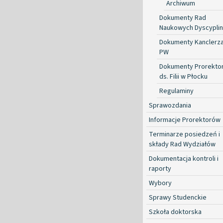
Archiwum
Dokumenty Rad
Naukowych Dyscyplin
Dokumenty Kanclerz
PW
Dokumenty Prorekto
ds. Filii w Płocku
Regulaminy
Sprawozdania
Informacje Prorektorów
Terminarze posiedzeń i
składy Rad Wydziałów
Dokumentacja kontroli i
raporty
Wybory
Sprawy Studenckie
Szkoła doktorska