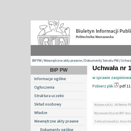
BIP PW
/
Wewnętrzne akty prawne
/
Dokumenty Senatu PW
/
Uchwa
Uchwała nr 1
BIP PW
w sprawie zaopiniowan
Informacje ogólne
Pobierz plik
pdf 11
Ogłoszenia
Struktura uczelni
Skład osobowy
Wytworzył(a): JM Rektor P
Władze
Wprowadził(a) do BIP: Ann
Wewnętrzne akty prawne
Zaktualizował(a): Anna K
Dokumenty ogólne