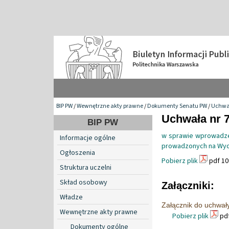
BIP PW
/
Wewnętrzne akty prawne
/
Dokumenty Senatu PW
/
Uchwa
Uchwała nr 7
BIP PW
w sprawie wprowadze
Informacje ogólne
prowadzonych na Wydzi
Ogłoszenia
Pobierz plik
pdf 10
Struktura uczelni
Skład osobowy
Załączniki:
Władze
Załącznik do uchwał
Wewnętrzne akty prawne
Pobierz plik
pdf
Dokumenty ogólne