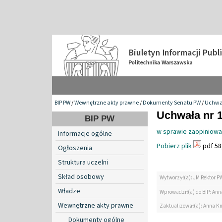
BIP PW
/
Wewnętrzne akty prawne
/
Dokumenty Senatu PW
/
Uchwa
Uchwała nr 1
BIP PW
w sprawie zaopiniowan
Informacje ogólne
Pobierz plik
pdf 58
Ogłoszenia
Struktura uczelni
Skład osobowy
Wytworzył(a): JM Rektor P
Władze
Wprowadził(a) do BIP: Ann
Wewnętrzne akty prawne
Zaktualizował(a): Anna K
Dokumenty ogólne