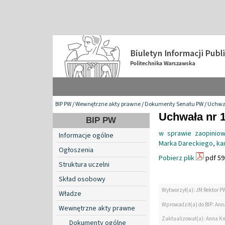
BIP PW
/
Wewnętrzne akty prawne
/
Dokumenty Senatu PW
/
Uchwa
Uchwała nr 1
BIP PW
w sprawie zaopiniow
Informacje ogólne
Marka Dareckiego, kan
Ogłoszenia
Pobierz plik
pdf 59
Struktura uczelni
Skład osobowy
Wytworzył(a): JM Rektor P
Władze
Wprowadził(a) do BIP: Ann
Wewnętrzne akty prawne
Zaktualizował(a): Anna K
Dokumenty ogólne