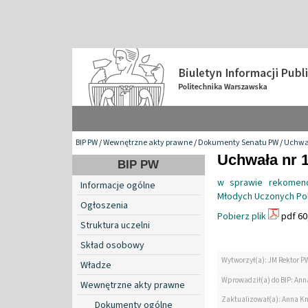
BIP PW
/
Wewnętrzne akty prawne
/
Dokumenty Senatu PW
/
Uchwa
Uchwała nr 1
BIP PW
w sprawie rekomend
Informacje ogólne
Młodych Uczonych Pol
Ogłoszenia
Pobierz plik
pdf 60
Struktura uczelni
Skład osobowy
Wytworzył(a): JM Rektor P
Władze
Wprowadził(a) do BIP: Ann
Wewnętrzne akty prawne
Zaktualizował(a): Anna K
Dokumenty ogólne