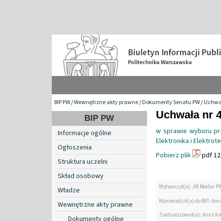
BIP PW
/
Wewnętrzne akty prawne
/
Dokumenty Senatu PW
/
Uchwa
Uchwała nr 4
BIP PW
w sprawie wyboru pr
Informacje ogólne
Elektronika i Elektrot
Ogłoszenia
Pobierz plik
pdf 12
Struktura uczelni
Skład osobowy
Wytworzył(a): JM Rektor P
Władze
Wprowadził(a) do BIP: Ann
Wewnętrzne akty prawne
Zaktualizował(a): Anna K
Dokumenty ogólne