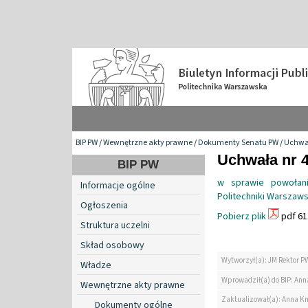
BIP PW
/
Wewnętrzne akty prawne
/
Dokumenty Senatu PW
/
Uchwa
Uchwała nr 4
BIP PW
w sprawie powołani
Informacje ogólne
Politechniki Warszaws
Ogłoszenia
Pobierz plik
pdf 61
Struktura uczelni
Skład osobowy
Wytworzył(a): JM Rektor P
Władze
Wprowadził(a) do BIP: Ann
Wewnętrzne akty prawne
Zaktualizował(a): Anna K
Dokumenty ogólne