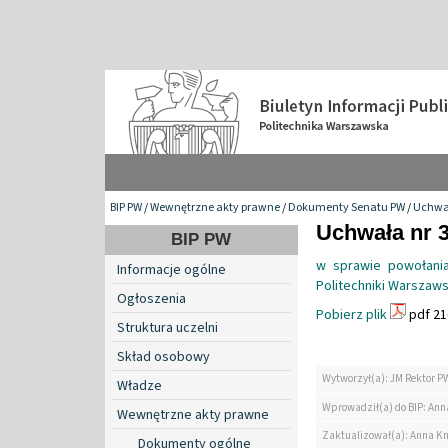
BIP PW
/
Wewnętrzne akty prawne
/
Dokumenty Senatu PW
/
Uchwa
Uchwała nr 3
BIP PW
w sprawie powołania
Informacje ogólne
Politechniki Warszaws
Ogłoszenia
Pobierz plik
pdf 21
Struktura uczelni
Skład osobowy
Wytworzył(a): JM Rektor P
Władze
Wprowadził(a) do BIP: Ann
Wewnętrzne akty prawne
Zaktualizował(a): Anna K
Dokumenty ogólne