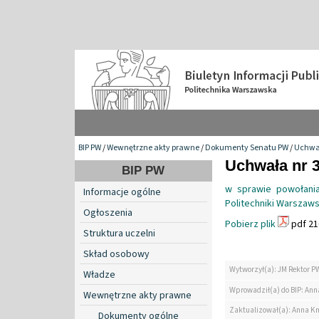
BIP PW
/
Wewnętrzne akty prawne
/
Dokumenty Senatu PW
/
Uchwa
Uchwała nr 3
BIP PW
w sprawie powołania
Informacje ogólne
Politechniki Warszaws
Ogłoszenia
Pobierz plik
pdf 21
Struktura uczelni
Skład osobowy
Wytworzył(a): JM Rektor P
Władze
Wprowadził(a) do BIP: Ann
Wewnętrzne akty prawne
Zaktualizował(a): Anna K
Dokumenty ogólne