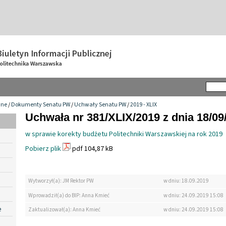
wne
/
Dokumenty Senatu PW
/
Uchwały Senatu PW
/
2019 - XLIX
Uchwała nr 381/XLIX/2019 z dnia 18/09
w sprawie korekty budżetu Politechniki Warszawskiej na rok 2019
Pobierz plik
pdf 104,87 kB
Wytworzył(a): JM Rektor PW
w dniu: 18.09.2019
Wprowadził(a) do BIP: Anna Kmieć
w dniu: 24.09.2019 15:08
e
Zaktualizował(a): Anna Kmieć
w dniu: 24.09.2019 15:08