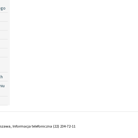
ego
ch
niu
arszawa, Informacja telefoniczna (22) 234-72-11