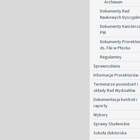
Archiwum
Dokumenty Rad
Naukowych Dyscyplin
Dokumenty Kanclerz
PW
Dokumenty Prorekto
ds. Filii w Płocku
Regulaminy
Sprawozdania
Informacje Prorektorów
Terminarze posiedzeń i
składy Rad Wydziałów
Dokumentacja kontroli i
raporty
Wybory
Sprawy Studenckie
Szkoła doktorska