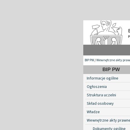
BIP PW
/
Wewnętrzne akty pra
BIP PW
Informacje ogólne
Ogłoszenia
Struktura uczelni
Skład osobowy
Władze
Wewnętrzne akty prawn
Dokumenty ogólne