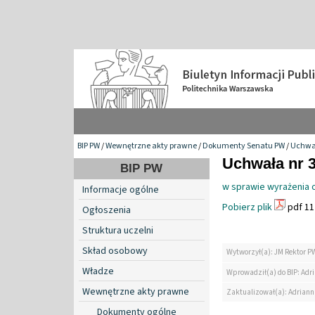
BIP PW
/
Wewnętrzne akty prawne
/
Dokumenty Senatu PW
/
Uchwa
Uchwała nr 3
BIP PW
w sprawie wyrażenia 
Informacje ogólne
Pobierz plik
pdf 11
Ogłoszenia
Struktura uczelni
Skład osobowy
Wytworzył(a): JM Rektor P
Władze
Wprowadził(a) do BIP: Ad
Wewnętrzne akty prawne
Zaktualizował(a): Adrian
Dokumenty ogólne